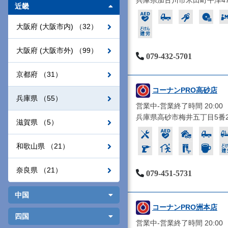
兵庫県加古川市米田町平津47
近畿
大阪府 (大阪市内) （32）
大阪府 (大阪市外) （99）
079-432-5701
京都府 （31）
コーナンPRO高砂店
兵庫県 （55）
営業中-営業終了時間 20:00
兵庫県高砂市梅井五丁目5番2
滋賀県 （5）
和歌山県 （21）
奈良県 （21）
079-451-5731
中国
コーナンPRO洲本店
四国
営業中-営業終了時間 20:00