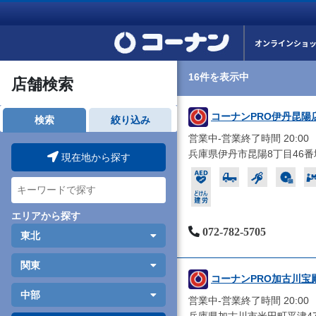
オンラインショ
16件を表示中
店舗検索
コーナンPRO伊丹昆陽
検索
絞り込み
営業中-営業終了時間 20:00
兵庫県伊丹市昆陽8丁目46番
現在地から探す
エリアから探す
072-782-5705
東北
関東
コーナンPRO加古川宝
中部
営業中-営業終了時間 20:00