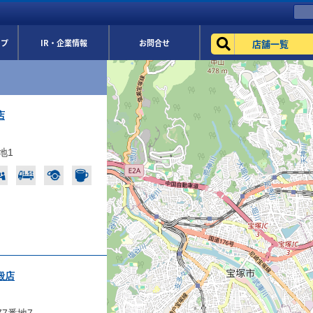
店舗一覧
ップ
IR・企業情報
お問合せ
店
地1
殿店