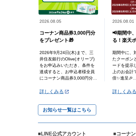
2026.08.05
2026.08.01
コーナン商品券3,000円分
📢期間中
をプレゼント🎁
る！楽天ポ
ーポン✨配
2026年9月24日(木)まで、三
期間中に、
井住友銀行のOlive(オリーブ)
たクーポン
をお申込みいただき、条件を
ードを提示し
達成すると、お申込者様全員
上のお会計
にコーナン商品券3,000円分を
倍✨進呈🎉
プレゼントいたします🎁
●STEP1
詳しくみる
詳しくみ
詳しくは「詳細」よりキ
レジにて楽
...
を提示して2
お知らせ一覧はこちら
会
...
■LINE公式アカウント
■コーナ