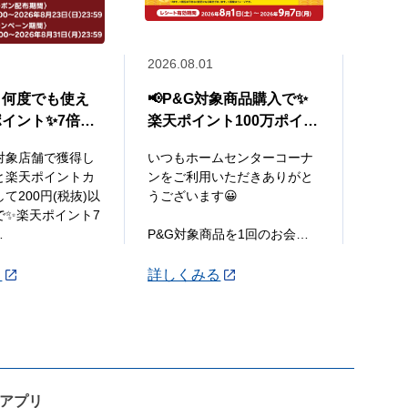
2026.08.01
2026.0
、何度でも使え
📢P&G対象商品購入で✨
✨厳
イント✨7倍ク
楽天ポイント100万ポイン
新😊
布中🎉
ト山分けキャンペーン✨
対象店舗で獲得し
いつもホームセンターコーナ
厳選さ
と楽天ポイントカ
ンをご利用いただきありがと
価でお
て200円(税抜)以
うございます😀
コーナ
で✨楽天ポイント7
コレ👍
P&G対象商品を1回のお会計
で5,000円(税込)以上お買い上
【チラ
げレシートで応募すると楽天
7月29
る
詳しくみる
詳し
天ポイントカード
ポイント総額100万ポイント
00円(税抜)以上お
山分けキャンペ
【対象
...
ホーム
ザン店
...
ンアプリ