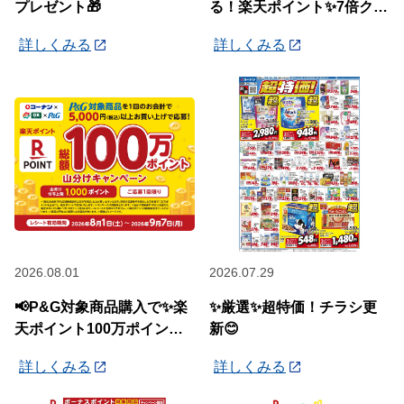
プレゼント🎁
る！楽天ポイント✨7倍クー
ポン✨配布中🎉
詳しくみる
詳しくみる
2026.08.01
2026.07.29
📢P&G対象商品購入で✨楽
✨厳選✨超特価！チラシ更
天ポイント100万ポイント
新😊
山分けキャンペーン✨
詳しくみる
詳しくみる