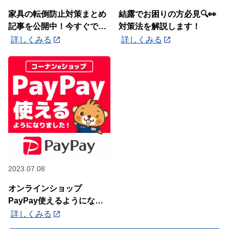
家具の転倒防止対策まとめ
結露でお困りの方必見🔍👀
記事を公開中！今すぐでき
対策法を解説します！
る対策方法と、役立つアイ
詳しくみる
詳しくみる
テムをご紹介します。
2023.07.08
オンラインショップ
PayPay使えるようになり
ました📢
詳しくみる