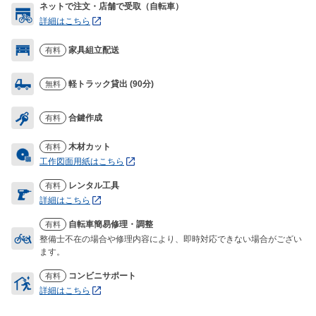
ネットで注文・店舗で受取（自転車）
詳細はこちら
家具組立配送
有料
軽トラック貸出 (90分)
無料
合鍵作成
有料
木材カット
有料
工作図面用紙はこちら
レンタル工具
有料
詳細はこちら
自転車簡易修理・調整
有料
整備士不在の場合や修理内容により、即時対応できない場合がござい
ます。
コンビニサポート
有料
詳細はこちら