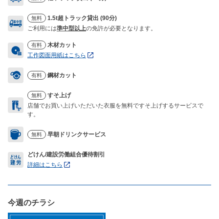
1.5t超トラック貸出 (90分)
無料
ご利用には
準中型以上
の免許が必要となります。
木材カット
有料
工作図面用紙はこちら
鋼材カット
有料
すそ上げ
無料
店舗でお買い上げいただいた衣服を無料ですそ上げするサービスで
す。
早朝ドリンクサービス
無料
どけん/建設労働組合優待割引
詳細はこちら
今週のチラシ