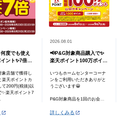
2026.08.01
2026.0
、何度でも使え
📢P&G対象商品購入で✨
✨厳
イント✨7倍ク
楽天ポイント100万ポイン
新😊
布中🎉
ト山分けキャンペーン✨
対象店舗で獲得し
いつもホームセンターコーナ
厳選さ
と楽天ポイントカ
ンをご利用いただきありがと
価でお
て200円(税抜)以
うございます😀
コーナ
で✨楽天ポイント7
コレ👍
P&G対象商品を1回のお会計
で5,000円(税込)以上お買い上
【チラ
げレシートで応募すると楽天
7月29
る
詳しくみる
詳し
天ポイントカード
ポイント総額100万ポイント
00円(税抜)以上お
山分けキャンペ
【対象
...
ホーム
ザン店