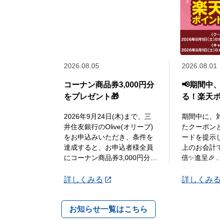
2026.08.05
2026.08.01
コーナン商品券3,000円分
📢期間中
をプレゼント🎁
る！楽天ポ
ーポン✨配
2026年9月24日(木)まで、三
期間中に、
井住友銀行のOlive(オリーブ)
たクーポン
をお申込みいただき、条件を
ードを提示し
達成すると、お申込者様全員
上のお会計
にコーナン商品券3,000円分を
倍✨進呈🎉
プレゼントいたします🎁
●STEP1
詳しくみる
詳しくみ
詳しくは「詳細」よりキ
レジにて楽
...
を提示して2
お知らせ一覧はこちら
会
...