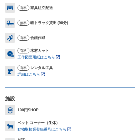
家具組立配送
有料
軽トラック貸出 (90分)
無料
合鍵作成
有料
木材カット
有料
工作図面用紙はこちら
レンタル工具
有料
詳細はこちら
施設
100円SHOP
ペット コーナー（生体）
動物取扱業登録番号はこちら
AED