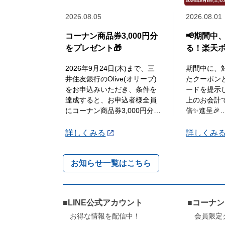
2026.08.05
2026.08.01
コーナン商品券3,000円分
📢期間中
をプレゼント🎁
る！楽天ポ
ーポン✨配
2026年9月24日(木)まで、三
期間中に、
井住友銀行のOlive(オリーブ)
たクーポン
をお申込みいただき、条件を
ードを提示し
達成すると、お申込者様全員
上のお会計
にコーナン商品券3,000円分を
倍✨進呈🎉
プレゼントいたします🎁
●STEP1
詳しくみる
詳しくみ
詳しくは「詳細」よりキ
レジにて楽
...
を提示して2
お知らせ一覧はこちら
会
...
■LINE公式アカウント
■コーナ
お得な情報を配信中！
会員限定