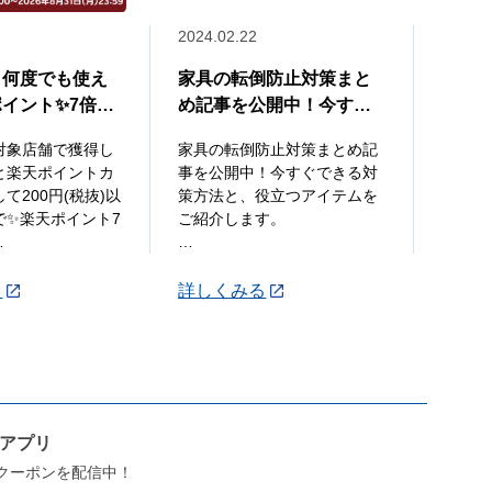
2024.02.22
2023.1
、何度でも使え
家具の転倒防止対策まと
結露で
イント✨7倍ク
め記事を公開中！今すぐ
👀対
布中🎉
できる対策方法と、役立
対象店舗で獲得し
家具の転倒防止対策まとめ記
結露で
つアイテムをご紹介しま
と楽天ポイントカ
事を公開中！今すぐできる対
策法を
す。
て200円(税抜)以
策方法と、役立つアイテムを
で✨楽天ポイント7
ご紹介します。
結露対
中！
家具のレイアウトの見直し方
今すぐ
や、突っ張り棒をはじめとし
役立つ
る
詳しくみる
詳し
天ポイントカード
たアイテムの使い方など、
す。
00円(税抜)以上お
いざというときの安全を確保
暖房や
...
特に役
ホーム
...
ンアプリ
クーポンを配信中！