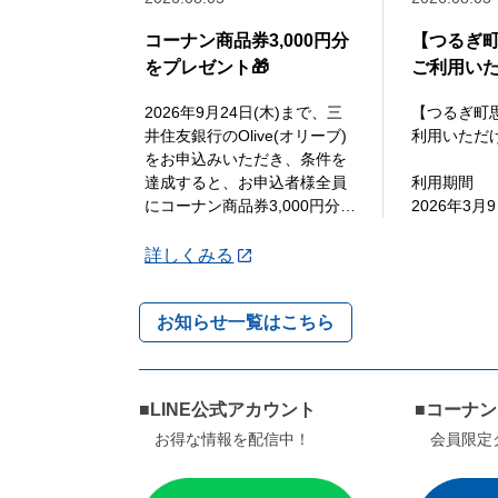
コーナン商品券3,000円分
【つるぎ
をプレゼント🎁
ご利用い
2026年9月24日(木)まで、三
【つるぎ町
井住友銀行のOlive(オリーブ)
利用いただ
をお申込みいただき、条件を
達成すると、お申込者様全員
利用期間
にコーナン商品券3,000円分を
2026年3月
プレゼントいたします🎁
年8月31日
詳しくみる
詳しくは「詳細」よりキ
対象店舗
...
ホームスト
お知らせ一覧はこちら
使える商品
大規模店共通
券） の
■LINE公式アカウント
■コーナ
...
お得な情報を配信中！
会員限定