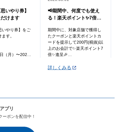
町思いやり券】
📢期間中、何度でも使え
📢P
ただけます
る！楽天ポイント✨7倍ク
楽天ポ
ーポン✨配布中🎉
ト山
思いやり券】をご
期間中に、対象店舗で獲得し
いつも
けます。
たクーポンと楽天ポイントカ
ンをご
ードを提示して200円(税抜)以
うござ
上のお会計で✨楽天ポイント7
9日（月）〜2026
倍✨進呈🎉
P&G
（月）
で5,0
●STEP1
げレシ
詳しくみる
詳し
レジにて楽天ポイントカード
ポイン
ック貞光店
を提示して200円(税抜)以上お
山分け
会
...
券
...
券（1,000円
ンアプリ
クーポンを配信中！