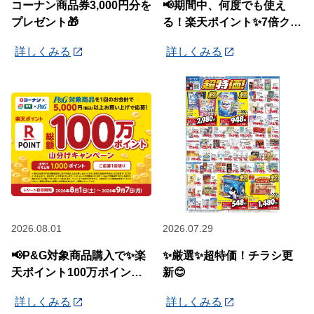
コーナン商品券3,000円分を
📢期間中、何度でも使え
プレゼント🎁
る！楽天ポイント✨7倍クー
ポン✨配布中🎉
詳しくみる
詳しくみる
2026.08.01
2026.07.29
📢P&G対象商品購入で✨楽
✨厳選✨超特価！チラシ更
天ポイント100万ポイント
新😊
山分けキャンペーン✨
詳しくみる
詳しくみる