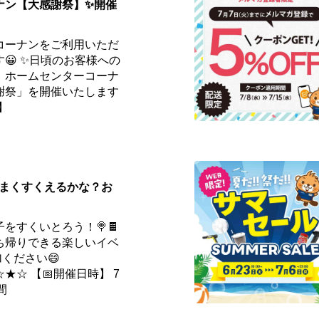
ナン【大感謝祭】✨開催
コーナンをご利用いただ
😀 ✨日頃のお客様への
、ホームセンターコーナ
謝祭」を開催いたします
】
️うまくすくえるかな？お
をすくいとろう！🍭🍫
ち帰りできる楽しいイベ
ください😄
☆ 【📅開催日時】 7
間