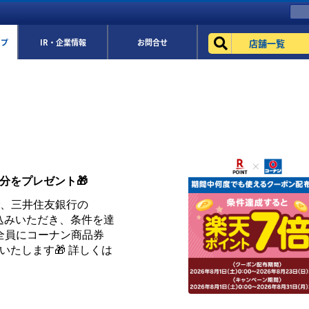
店舗一覧
ップ
IR・企業情報
お問合せ
円分をプレゼント🎁
まで、三井住友銀行の
お申込みいただき、条件を達
全員にコーナン商品券
トいたします🎁 詳しくは