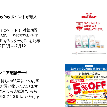
ayPayポイントが最大
事前にゲット！ 対象期間
円(税込)以上のお支払いをす
ayPayクーポンを配布
日(月)～7月12
はシニア感謝デー⭐
お持ちの65歳以上のお客
てお買い物いただけます
yご入会も大歓迎🤝 もち
割引でご利用いただけま