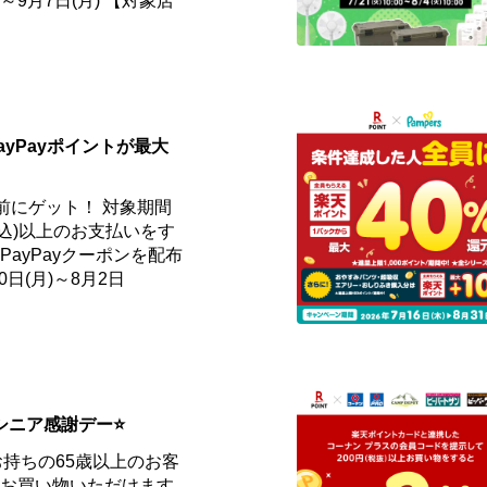
)～9月7日(月) 【対象店
ayPayポイントが最大
事前にゲット！ 対象期間
円(税込)以上のお支払いをす
ayPayクーポンを配布
0日(月)～8月2日
はシニア感謝デー⭐
お持ちの65歳以上のお客
てお買い物いただけます