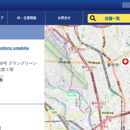
店舗一覧
ップ
IR・企業情報
お問合せ
ens umekita
8号 グラングリーン
北館１階
号