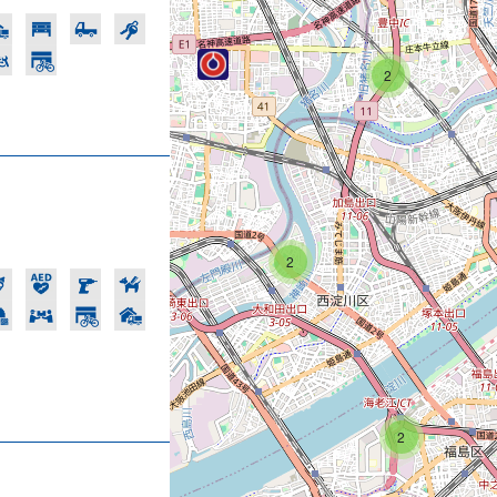
2
2
2