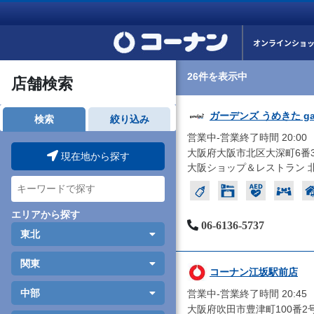
オンラインショ
26件を表示中
店舗検索
ガーデンズ うめきた gard
検索
絞り込み
営業中-営業終了時間 20:00
大阪府大阪市北区大深町6番3
現在地から探す
大阪ショップ＆レストラン 
エリアから探す
06-6136-5737
東北
関東
コーナン江坂駅前店
中部
営業中-営業終了時間 20:45
大阪府吹田市豊津町100番2