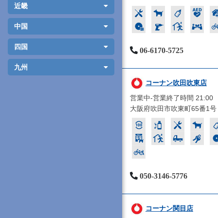
近畿
中国
四国
06-6170-5725
九州
コーナン吹田吹東店
営業中-営業終了時間 21:00
大阪府吹田市吹東町65番1号
050-3146-5776
コーナン関目店