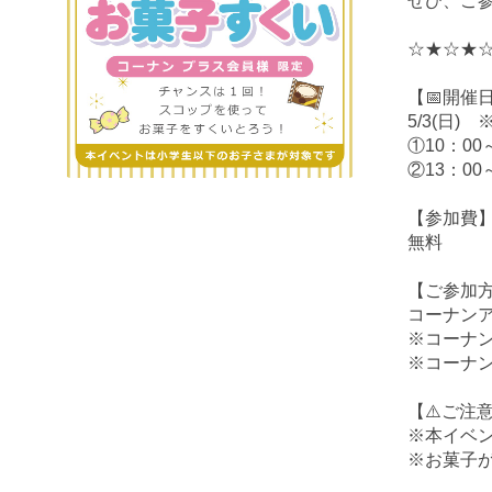
ぜひ、ご参
☆★☆★
【📅開催
5/3(日
①10：00
②13：00
【参加費
無料
【ご参加
コーナン
※コーナ
※コーナ
【⚠️ご注
※本イベ
※お菓子