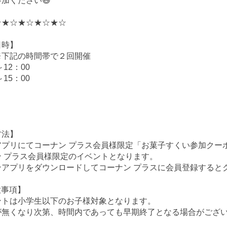
加ください😄
☆★☆★☆★☆★☆
日時】
) ※下記の時間帯で２回開催
～12：00
～15：00
】
方法】
アプリにてコーナン プラス会員様限定「お菓子すくい参加クー
ン プラス会員様限定のイベントとなります。
ンアプリをダウンロードしてコーナン プラスに会員登録すると
意事項】
ントは小学生以下のお子様対象となります。
が無くなり次第、時間内であっても早期終了となる場合がござ