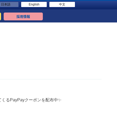
日本語
English
中文
採用情報
てくるPayPayクーポンを配布中✨