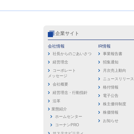
企業サイト
会社情報
IR情報
社長からのごあいさつ
事業報告書
経営理念
招集通知
コーポレート
月次売上動向
メッセージ
ニュースリリー
会社概要
格付情報
経営理念・行動指針
電子公告
沿革
株主優待制度
業態紹介
株価情報
ホームセンター
お知らせ
コーナンPRO
サステナビリティ