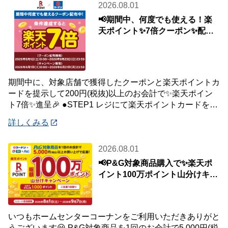
2026.08.01
📢期間中、何度でも使える！楽
天ポイント✨7倍クーポン✨配布
中🎉
期間中に、対象店舗で獲得したクーポンと楽天ポイントカ
ードを提示して200円(税抜)以上のお会計で✨楽天ポイン
ト7倍✨進呈🎉 ●STEP1 レジにて楽天ポイントカードを提
示して200円(税抜)以上お会
詳しくみる
2026.08.01
📢P&G対象商品購入で✨楽天ポ
イント100万ポイント山分けキャ
ンペーン✨
いつもホームセンターコーナンをご利用いただきありがと
うございます😀 P&G対象商品を1回のお会計で5,000円(税