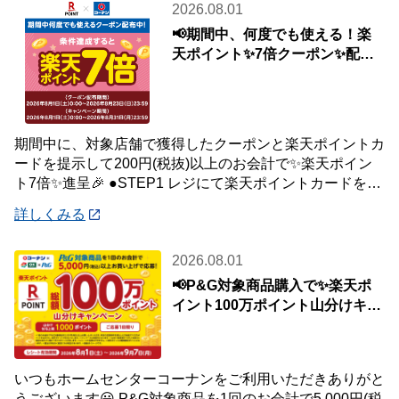
2026.08.01
📢期間中、何度でも使える！楽
天ポイント✨7倍クーポン✨配布
中🎉
期間中に、対象店舗で獲得したクーポンと楽天ポイントカ
ードを提示して200円(税抜)以上のお会計で✨楽天ポイン
ト7倍✨進呈🎉 ●STEP1 レジにて楽天ポイントカードを提
示して200円(税抜)以上お会
詳しくみる
2026.08.01
📢P&G対象商品購入で✨楽天ポ
イント100万ポイント山分けキャ
ンペーン✨
いつもホームセンターコーナンをご利用いただきありがと
うございます😀 P&G対象商品を1回のお会計で5,000円(税