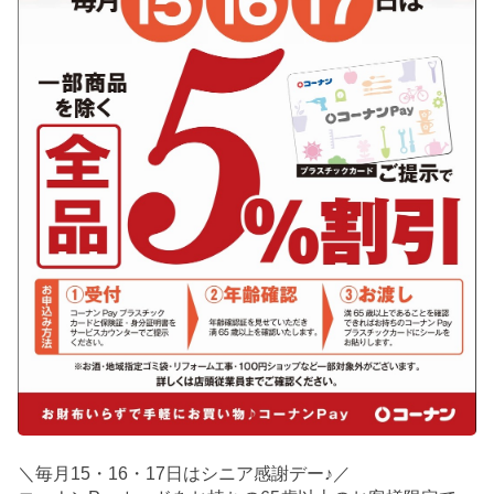
＼毎月15・16・17日はシニア感謝デー♪／