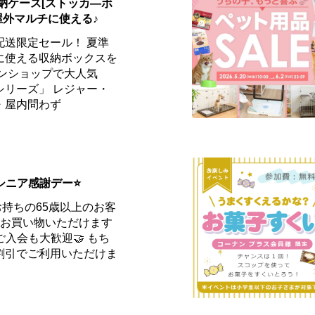
収納ケース[ストッカ―ボ
屋外マルチに使える♪
配送限定セール！ 夏準
に使える収納ボックスを
インショップで大人気
シリーズ」 レジャー・
・屋内問わず
はシニア感謝デー⭐
お持ちの65歳以上のお客
てお買い物いただけます
yご入会も大歓迎🤝 もち
割引でご利用いただけま