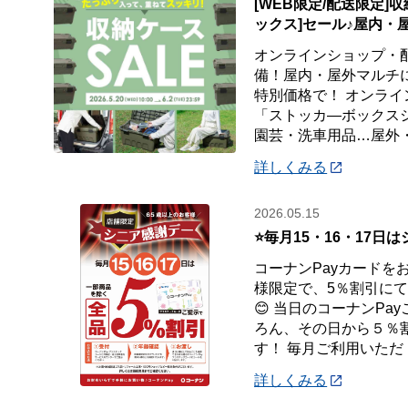
[WEB限定/配送限定]
ックス]セール♪屋内・
オンラインショップ・
備！屋内・屋外マルチ
特別価格で！ オンラ
「ストッカ―ボックス
園芸・洗車用品…屋外
詳しくみる
2026.05.15
⭐毎月15・16・17日
コーナンPayカードを
様限定で、5％割引に
😊 当日のコーナンPa
ろん、その日から５％
す！ 毎月ご利用いただ
詳しくみる