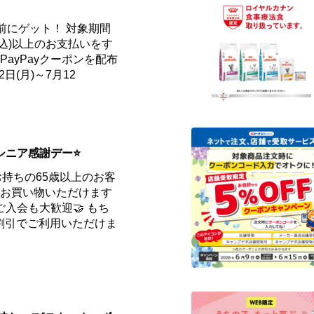
事前にゲット！ 対象期間
円(税込)以上のお支払いをす
ayPayクーポンを配布
日(月)～7月12
はシニア感謝デー⭐
お持ちの65歳以上のお客
てお買い物いただけます
yご入会も大歓迎🤝 もち
割引でご利用いただけま