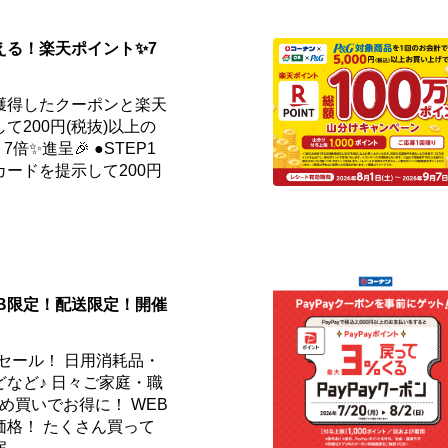
える！楽天ポイント✨7
獲得したクーポンと楽天
て200円(税抜)以上の
倍✨進呈🎉 ●STEP1
ードを提示して200円
EB限定！配送限定！開催
セール！ 日用消耗品・
など♪ 日々ご家庭・職
め買いでお得に！ WEB
価格！ たくさん買って