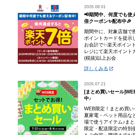
2026.08.01
📢期間中、何度でも使
倍クーポン✨配布中🎉
期間中に、対象店舗で
ポイントカードを提示し
お会計で✨楽天ポイント7
レジにて楽天ポイントカ
(税抜)以上お会
詳しくみる
2026.07.21
[まとめ買いセール]W
中♪
WEB限定！まとめ買い
夏家電・ペット用品など
場で使うアイテム♪まと
限定・配送限定の特別