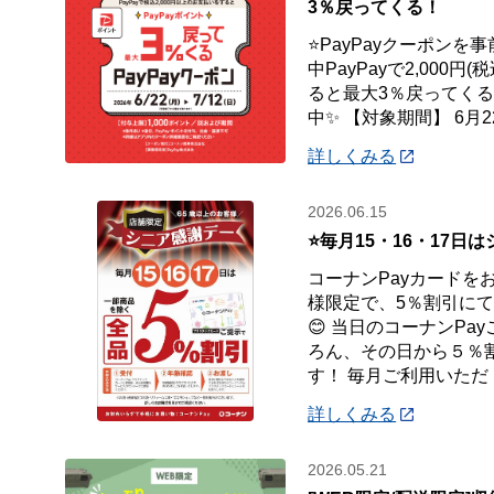
3％戻ってくる！
⭐PayPayクーポンを
中PayPayで2,000
ると最大3％戻ってくるP
中✨ 【対象期間】 6月22
詳しくみる
2026.06.15
⭐毎月15・16・17日
コーナンPayカードを
様限定で、5％割引に
😊 当日のコーナンPa
ろん、その日から５％
す！ 毎月ご利用いただ
詳しくみる
2026.05.21