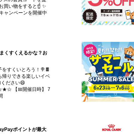
お買い物をすると☝️ ✨
✨キャンペーンを開催中
️うまくすくえるかな？お
をすくいとろう！🍭🍫
ち帰りできる楽しいイベ
ください😄
☆ 【📅開催日時】 7
間
ayPayポイントが最大