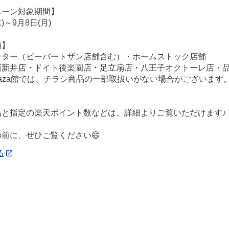
ペーン対象期間】
水)～9月8日(月)
舗】
ンター（ビーバートザン店舗含む）・ホームストック店舗
西新井店・ドイト後楽園店・足立扇店・八王子オクトーレ店・
ePlaza館では、チラシ商品の一部取扱いがない場合がございま
品と指定の楽天ポイント数などは、詳細よりご覧いただけます♪
前に、ぜひご覧ください😄
る