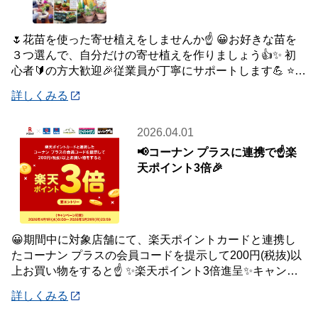
🌷花苗を使った寄せ植えをしませんか☝️ 😀お好きな苗を
３つ選んで、自分だけの寄せ植えを作りましょう👍✨ 初
心者🔰の方大歓迎🎉従業員が丁寧にサポートします💪 ⭐さ
らにコーナンアプリご提示特典で「季節の
詳しくみる
2026.04.01
📢コーナン プラスに連携で☝️楽
天ポイント3倍🎉
😀期間中に対象店舗にて、楽天ポイントカードと連携し
たコーナン プラスの会員コードを提示して200円(税抜)以
上お買い物をすると☝️ ✨楽天ポイント3倍進呈✨キャンペ
ーンを開催中です🎉 【キャンペーン
詳しくみる