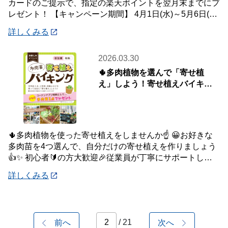
カードのご提示で、指定の楽天ポイントを翌月末までにプ
レゼント！ 【キャンペーン期間】 4月1日(水)～5月6日(水)
【対象店舗】 ホームセンタ
詳しくみる
2026.03.30
🌵多肉植物を選んで「寄せ植
え」しよう！寄せ植えバイキン
グ！📢【4月5日(日)開催】
🌵多肉植物を使った寄せ植えをしませんか☝️ 😀お好きな
多肉苗を4つ選んで、自分だけの寄せ植えを作りましょう
👍✨ 初心者🔰の方大歓迎🎉従業員が丁寧にサポートしま
す💪 ⭐さらにコーナンアプリご提示特典で
詳しくみる
/ 21
前へ
次へ