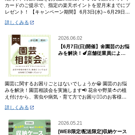
カードのご提示で、指定の楽天ポイントを翌月末までにプ
レゼント！ 【キャンペーン期間】 6月3日(水)～6月29日
(月) 【対象店舗】 ホームセン
詳しくみる
2026.06.02
【6月7日(日)開催】🌼園芸のお悩
みを解決！🍆店舗従業員による
園芸相談会
園芸に関するお困りごとはないでしょうか😀 園芸のお悩
みを解決！園芸相談会を実施します📢 花🌼や野菜🍅の植
え付けから、害虫や病気・育て方でお困り😮‍💨のお客様の
問題を解決✨✨ お庭のお花や観葉植物、家
詳しくみる
2026.05.21
[WEB限定/配送限定]収納ケース