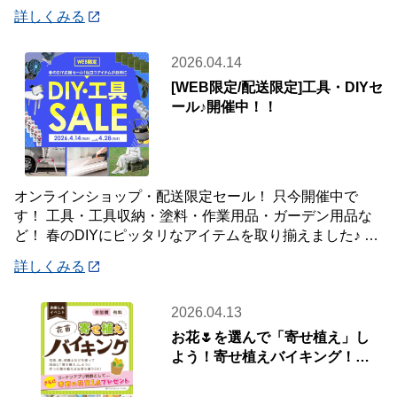
置きたい場所や収納したい物にフィットする
詳しくみる
2026.04.14
[WEB限定/配送限定]工具・DIYセ
ール♪開催中！！
オンラインショップ・配送限定セール！ 只今開催中で
す！ 工具・工具収納・塗料・作業用品・ガーデン用品な
ど！ 春のDIYにピッタリなアイテムを取り揃えました♪ 商
品はご自宅・職場までお届け♪♪ オ
詳しくみる
2026.04.13
お花🌷を選んで「寄せ植え」し
よう！寄せ植えバイキング！🌼
🌺【4月19日(日)開催】