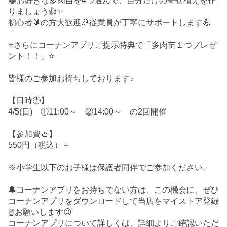
😀お好きな多肉苗を4つ選んで、自分だけの寄せ植えを作
りましょう👍✨
初心者🔰の方大歓迎🎉従業員が丁寧にサポートします💪
⭐さらにコーナンアプリご提示特典で「多肉苗１つプレゼ
ント！！」⭐
皆様のご参加お待ちしております♪
【日時🕐】
4/5(日) ①11:00～ ②14:00～ の2回開催
【参加費👛】
550円（税込）～
※小学生以下のお子様は保護者同伴でご参加ください。
🔔コーナンアプリをお持ちでない方は、この機会に、ぜひ
コーナンアプリをダウンロードして当店をマイストア登録
☝️お願いします😉
コーナンアプリについて詳しくは、詳細よりご確認いただ