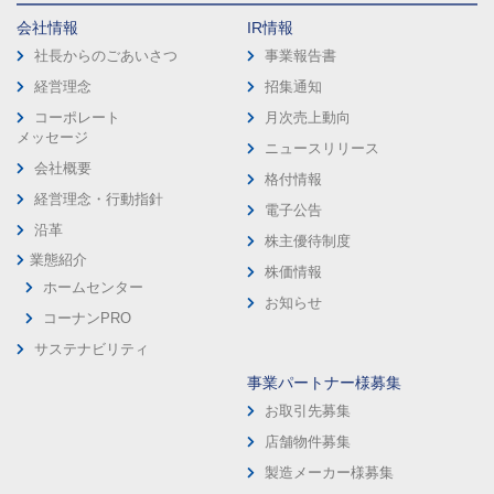
会社情報
IR情報
社長からのごあいさつ
事業報告書
経営理念
招集通知
コーポレート
月次売上動向
メッセージ
ニュースリリース
会社概要
格付情報
経営理念・行動指針
電子公告
沿革
株主優待制度
業態紹介
株価情報
ホームセンター
お知らせ
コーナンPRO
サステナビリティ
事業パートナー様募集
お取引先募集
店舗物件募集
製造メーカー様募集