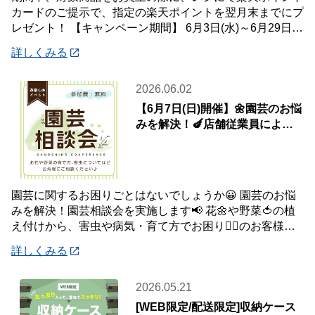
カードのご提示で、指定の楽天ポイントを翌月末までにプ
レゼント！ 【キャンペーン期間】 6月3日(水)～6月29日
(月) 【対象店舗】 ホームセン
詳しくみる
2026.06.02
【6月7日(日)開催】🌼園芸のお悩
みを解決！🍆店舗従業員による
園芸相談会
園芸に関するお困りごとはないでしょうか😀 園芸のお悩
みを解決！園芸相談会を実施します📢 花🌼や野菜🍅の植
え付けから、害虫や病気・育て方でお困り😮‍💨のお客様の
問題を解決✨✨ お庭のお花や観葉植物、家
詳しくみる
2026.05.21
[WEB限定/配送限定]収納ケース