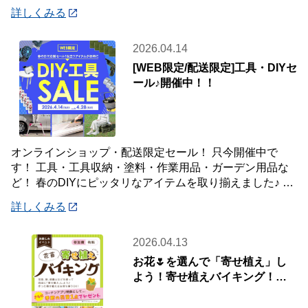
置きたい場所や収納したい物にフィットする
詳しくみる
2026.04.14
[WEB限定/配送限定]工具・DIYセ
ール♪開催中！！
オンラインショップ・配送限定セール！ 只今開催中で
す！ 工具・工具収納・塗料・作業用品・ガーデン用品な
ど！ 春のDIYにピッタリなアイテムを取り揃えました♪ 商
品はご自宅・職場までお届け♪♪ オ
詳しくみる
2026.04.13
お花🌷を選んで「寄せ植え」し
よう！寄せ植えバイキング！🌼
🌺【4月19日(日)開催】