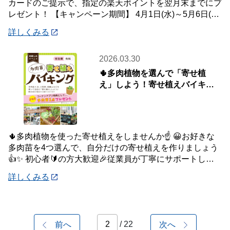
カードのご提示で、指定の楽天ポイントを翌月末までにプ
レゼント！ 【キャンペーン期間】 4月1日(水)～5月6日(水)
【対象店舗】 ホームセンタ
詳しくみる
2026.03.30
🌵多肉植物を選んで「寄せ植
え」しよう！寄せ植えバイキン
グ！📢【4月5日(日)開催】
🌵多肉植物を使った寄せ植えをしませんか☝️ 😀お好きな
多肉苗を4つ選んで、自分だけの寄せ植えを作りましょう
👍✨ 初心者🔰の方大歓迎🎉従業員が丁寧にサポートしま
す💪 ⭐さらにコーナンアプリご提示特典で
詳しくみる
/ 22
前へ
次へ