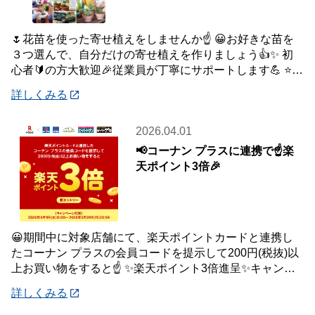
🌷花苗を使った寄せ植えをしませんか☝️ 😀お好きな苗を
３つ選んで、自分だけの寄せ植えを作りましょう👍✨ 初
心者🔰の方大歓迎🎉従業員が丁寧にサポートします💪 ⭐さ
らにコーナンアプリご提示特典で「季節の
詳しくみる
2026.04.01
📢コーナン プラスに連携で☝️楽
天ポイント3倍🎉
😀期間中に対象店舗にて、楽天ポイントカードと連携し
たコーナン プラスの会員コードを提示して200円(税抜)以
上お買い物をすると☝️ ✨楽天ポイント3倍進呈✨キャンペ
ーンを開催中です🎉 【キャンペーン
詳しくみる