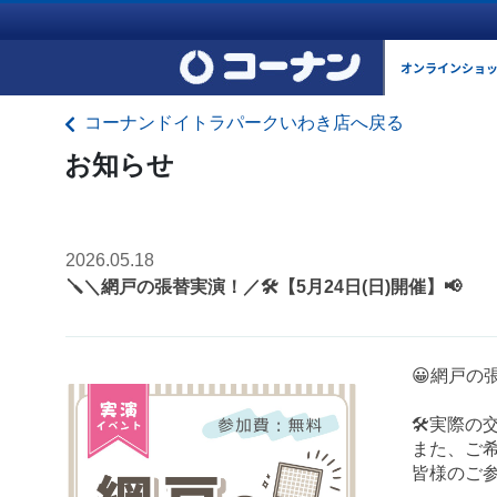
オンラインショ
コーナンドイトラパークいわき店へ戻る
お知らせ
2026.05.18
🪛＼網戸の張替実演！／🛠️【5月24日(日)開催】📢
😀網戸の
🛠️実際
また、ご希
皆様のご参