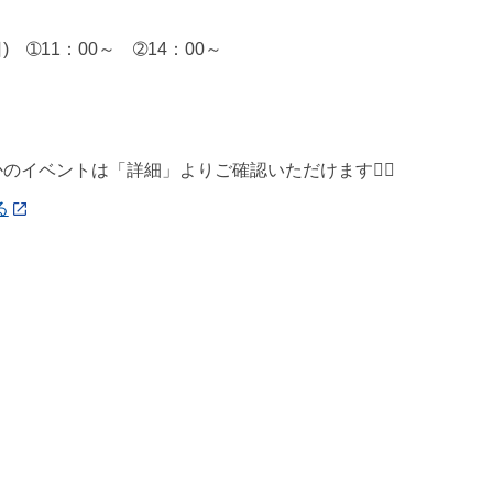
日) ➀11：00～ ➁14：00～
】
かのイベントは「詳細」よりご確認いただけます💁‍♀️
る