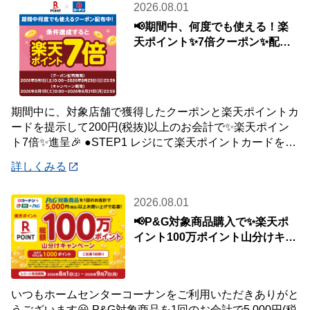
2026.08.01
📢期間中、何度でも使える！楽
天ポイント✨7倍クーポン✨配布
中🎉
期間中に、対象店舗で獲得したクーポンと楽天ポイントカ
ードを提示して200円(税抜)以上のお会計で✨楽天ポイン
ト7倍✨進呈🎉 ●STEP1 レジにて楽天ポイントカードを提
示して200円(税抜)以上お会
詳しくみる
2026.08.01
📢P&G対象商品購入で✨楽天ポ
イント100万ポイント山分けキャ
ンペーン✨
いつもホームセンターコーナンをご利用いただきありがと
うございます😀 P&G対象商品を1回のお会計で5,000円(税