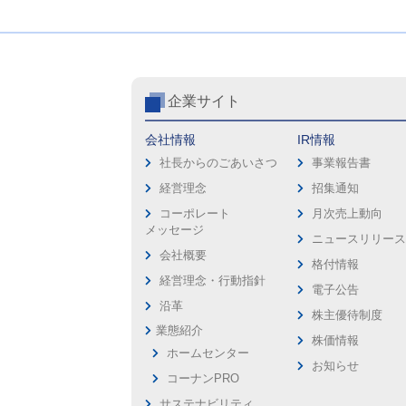
企業サイト
会社情報
IR情報
社長からのごあいさつ
事業報告書
経営理念
招集通知
コーポレート
月次売上動向
メッセージ
ニュースリリー
会社概要
格付情報
経営理念・行動指針
電子公告
沿革
株主優待制度
業態紹介
株価情報
ホームセンター
お知らせ
コーナンPRO
サステナビリティ