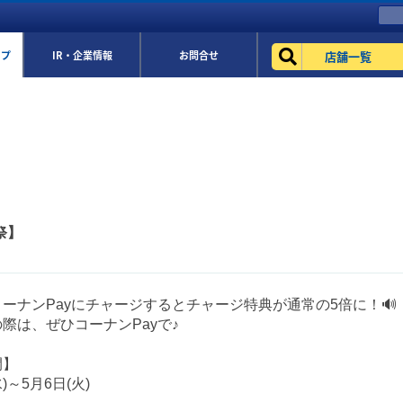
店舗一覧
ップ
IR・企業情報
お問合せ
祭】
ーナンPayにチャージするとチャージ特典が通常の5倍に！🔊
際は、ぜひコーナンPayで♪
間】
水)～5月6日(火)