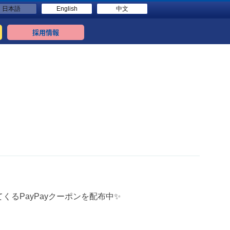
日本語
English
中文
採用情報
てくるPayPayクーポンを配布中✨