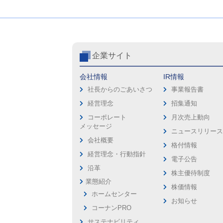
企業サイト
会社情報
IR情報
社長からのごあいさつ
事業報告書
経営理念
招集通知
コーポレート
月次売上動向
メッセージ
ニュースリリー
会社概要
格付情報
経営理念・行動指針
電子公告
沿革
株主優待制度
業態紹介
株価情報
ホームセンター
お知らせ
コーナンPRO
サステナビリティ