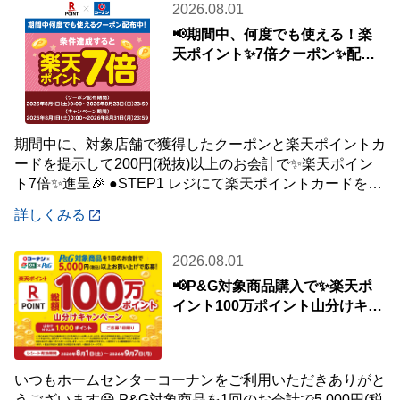
2026.08.01
📢期間中、何度でも使える！楽
天ポイント✨7倍クーポン✨配布
中🎉
期間中に、対象店舗で獲得したクーポンと楽天ポイントカ
ードを提示して200円(税抜)以上のお会計で✨楽天ポイン
ト7倍✨進呈🎉 ●STEP1 レジにて楽天ポイントカードを提
示して200円(税抜)以上お会
詳しくみる
2026.08.01
📢P&G対象商品購入で✨楽天ポ
イント100万ポイント山分けキャ
ンペーン✨
いつもホームセンターコーナンをご利用いただきありがと
うございます😀 P&G対象商品を1回のお会計で5,000円(税