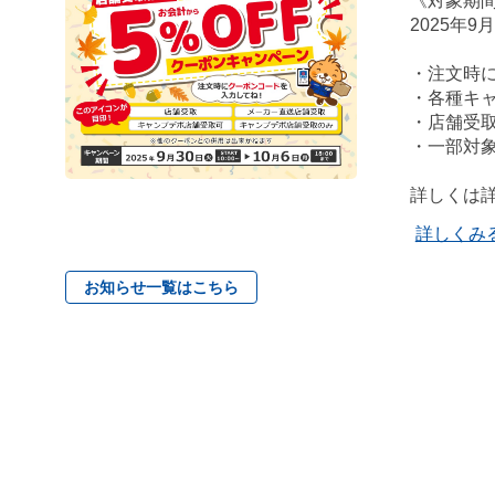
《対象期
2025年9
・注文時
・各種キ
・店舗受
・一部対
詳しくは
詳しくみ
お知らせ一覧はこちら