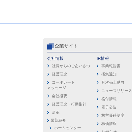
企業サイト
会社情報
IR情報
社長からのごあいさつ
事業報告書
経営理念
招集通知
コーポレート
月次売上動向
メッセージ
ニュースリリー
会社概要
格付情報
経営理念・行動指針
電子公告
沿革
株主優待制度
業態紹介
株価情報
ホームセンター
お知らせ