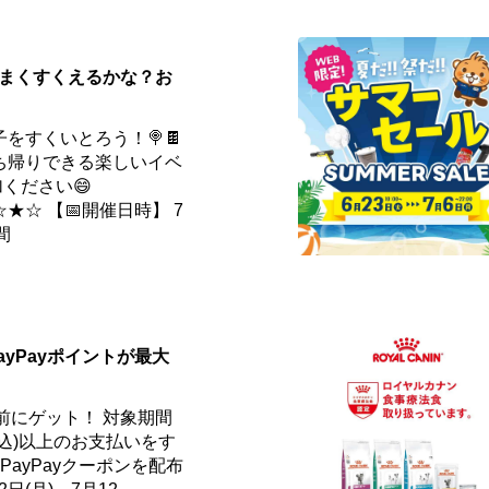
️うまくすくえるかな？お
をすくいとろう！🍭🍫
ち帰りできる楽しいイベ
ください😄
☆ 【📅開催日時】 7
間
ayPayポイントが最大
事前にゲット！ 対象期間
円(税込)以上のお支払いをす
ayPayクーポンを配布