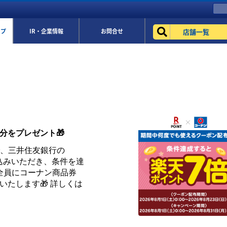
店舗一覧
ップ
IR・企業情報
お問合せ
円分をプレゼント🎁
まで、三井住友銀行の
お申込みいただき、条件を達
全員にコーナン商品券
トいたします🎁 詳しくは