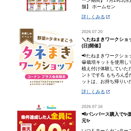
ーン期間】 7月29日(水
舗】 ホームセン
詳しくみる
2026.07.20
＼たねまきワークショッ
(日)開催】
📢たねまきワークショ
😀栽培キットを使用し
植え付け体験していた
ントです💪 もちろん☝
ットは、お持ち帰りい
詳しくみる
2026.07.16
📢パンパース購入で✨
元✨
いつもホームセンター