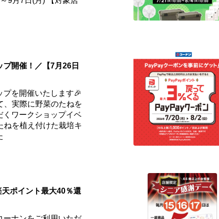
)～9月7日(月) 【対象店
プ開催！／【7月26日
ップを開催いたします🎉
て、実際に野菜のたねを
だくワークショップイベ
️たねを植え付けた栽培キ
た
楽天ポイント最大40％還
コーナンをご利用いただ