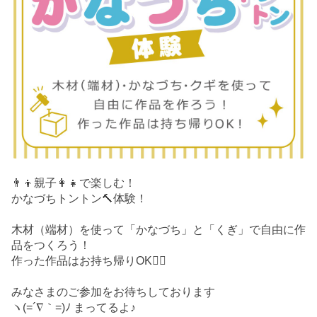
👨‍👦親子👩‍👧で楽しむ！
かなづちトントン🔨体験！
木材（端材）を使って「かなづち」と「くぎ」で自由に作
品をつくろう！
作った作品はお持ち帰りOK🙆‍♀️
みなさまのご参加をお待ちしております
ヽ(=´∇｀=)ﾉ まってるよ♪