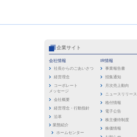
企業サイト
会社情報
IR情報
社長からのごあいさつ
事業報告書
経営理念
招集通知
コーポレート
月次売上動向
メッセージ
ニュースリリー
会社概要
格付情報
経営理念・行動指針
電子公告
沿革
株主優待制度
業態紹介
株価情報
ホームセンター
お知らせ