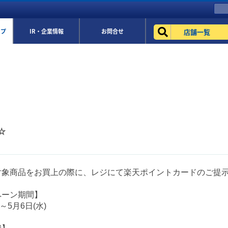
店舗一覧
ップ
IR・企業情報
お問合せ
☆
対象商品をお買上の際に、レジにて楽天ポイントカードのご提
ペーン期間】
)～5月6日(水)