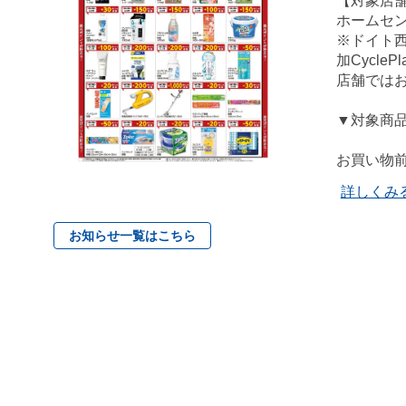
【対象店
ホームセ
※ドイト
加Cycl
店舗では
▼対象商
お買い物前
詳しくみ
お知らせ一覧はこちら