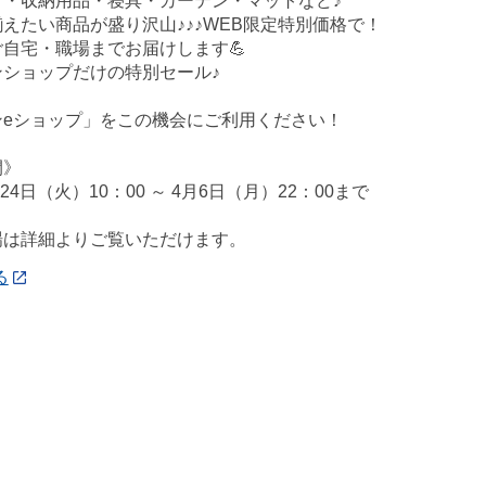
ア・収納用品・寝具・カーテン・マットなど♪
えたい商品が盛り沢山♪♪♪WEB限定特別価格で！
自宅・職場までお届けします💪
ンショップだけの特別セール♪
ンeショップ」をこの機会にご利用ください！
間》
月24日（火）10：00 ～ 4月6日（月）22：00まで
場は詳細よりご覧いただけます。
る