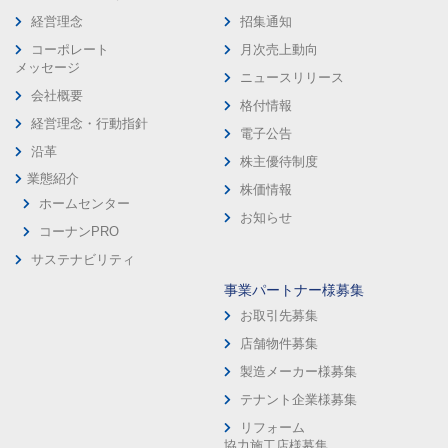
経営理念
招集通知
コーポレート
月次売上動向
メッセージ
ニュースリリース
会社概要
格付情報
経営理念・行動指針
電子公告
沿革
株主優待制度
業態紹介
株価情報
ホームセンター
お知らせ
コーナンPRO
サステナビリティ
事業パートナー様募集
お取引先募集
店舗物件募集
製造メーカー様募集
テナント企業様募集
リフォーム
協力施工店様募集