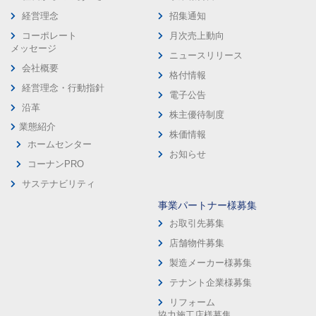
経営理念
招集通知
コーポレート
月次売上動向
メッセージ
ニュースリリース
会社概要
格付情報
経営理念・行動指針
電子公告
沿革
株主優待制度
業態紹介
株価情報
ホームセンター
お知らせ
コーナンPRO
サステナビリティ
事業パートナー様募集
お取引先募集
店舗物件募集
製造メーカー様募集
テナント企業様募集
リフォーム
協力施工店様募集