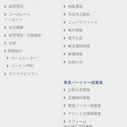
経営理念
招集通知
コーポレート
月次売上動向
メッセージ
ニュースリリース
会社概要
格付情報
経営理念・行動指針
電子公告
沿革
株主優待制度
業態紹介
株価情報
ホームセンター
お知らせ
コーナンPRO
サステナビリティ
事業パートナー様募集
お取引先募集
店舗物件募集
製造メーカー様募集
テナント企業様募集
リフォーム
協力施工店様募集