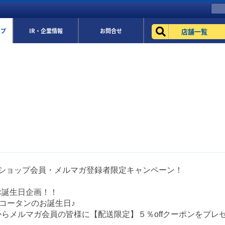
店舗一覧
ップ
IR・企業情報
お問合せ
eショップ会員・メルマガ登録者限定キャンペーン！
お誕生日企画！！
はコータンのお誕生日♪
らメルマガ会員の皆様に【配送限定】５％offクーポンをプレ