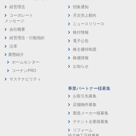
経営理念
招集通知
コーポレート
月次売上動向
メッセージ
ニュースリリース
会社概要
格付情報
経営理念・行動指針
電子公告
沿革
株主優待制度
業態紹介
株価情報
ホームセンター
お知らせ
コーナンPRO
サステナビリティ
事業パートナー様募集
お取引先募集
店舗物件募集
製造メーカー様募集
テナント企業様募集
リフォーム
協力施工店様募集