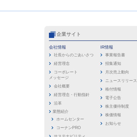
企業サイト
会社情報
IR情報
社長からのごあいさつ
事業報告書
経営理念
招集通知
コーポレート
月次売上動向
メッセージ
ニュースリリー
会社概要
格付情報
経営理念・行動指針
電子公告
沿革
株主優待制度
業態紹介
株価情報
ホームセンター
お知らせ
コーナンPRO
サステナビリティ