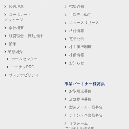
経営理念
招集通知
コーポレート
月次売上動向
メッセージ
ニュースリリース
会社概要
格付情報
経営理念・行動指針
電子公告
沿革
株主優待制度
業態紹介
株価情報
ホームセンター
お知らせ
コーナンPRO
サステナビリティ
事業パートナー様募集
お取引先募集
店舗物件募集
製造メーカー様募集
テナント企業様募集
リフォーム
協力施工店様募集