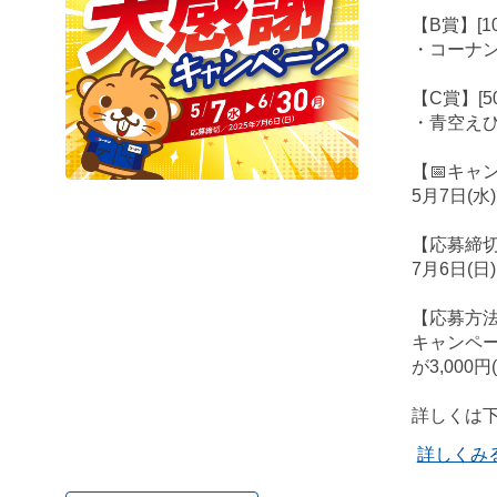
【B賞】[1
・コーナン商
【C賞】[5
・青空えび
【📅キャ
5月7日(水
【応募締切
7月6日(日)
【応募方
キャンペ
が3,00
詳しくは
詳しくみ