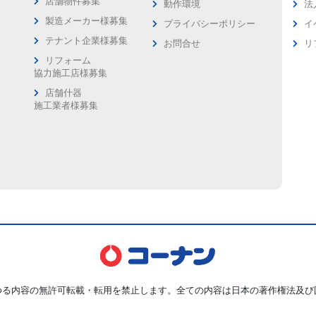
店舗物件募集
動作環境
法
製造メーカー様募集
プライバシーポリシー
イ
ス
テナント企業様募集
お問合せ
リ
リフォーム
協力施工店様募集
店舗什器
施工業者様募集
ゆる内容の無許可転載・転用を禁止します。全ての内容は日本の著作権法及び
Copyright © Kohnan Shoji Co.,Ltd. ALL Rights Reserved.