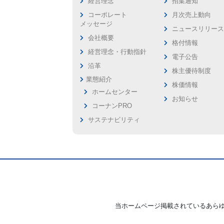
経営理念
招集通知
コーポレート
月次売上動向
メッセージ
ニュースリリー
会社概要
格付情報
経営理念・行動指針
電子公告
沿革
株主優待制度
業態紹介
株価情報
ホームセンター
お知らせ
コーナンPRO
サステナビリティ
当ホームページ掲載されているあら