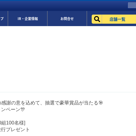
店舗一覧
ップ
IR・企業情報
お問合せ
の感謝の意を込めて、抽選で豪華賞品が当たる🎯
ンペーン🎊
0組100名様]
旅行プレゼント