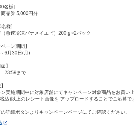
00名様]
品券 5,000円分
0名様]
（急速冷凍バナメイエビ）200ｇ×2パック
ンペーン期間】
)～6月30日(月)
📅】
 23:59まで
法】
ーン実施期間中に対象店舗にてキャンペーン対象商品をお買い上
0円(税込)以上のレシート画像を アップロードすることでご応募で
下の詳細ボタンよりキャンペーンページにてご確認ください。
る