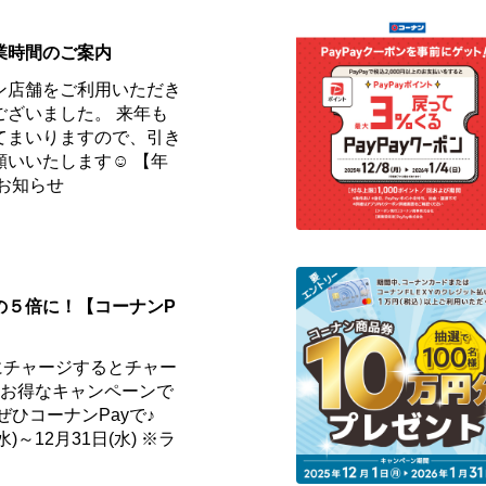
業時間のご案内
ン店舗をご利用いただき
ございました。 来年も
てまいりますので、引き
願いいたします☺ 【年
お知らせ
の５倍に！【コーナンP
にチャージするとチャー
、お得なキャンペーンで
ぜひコーナンPayで♪
)～12月31日(水) ※ラ