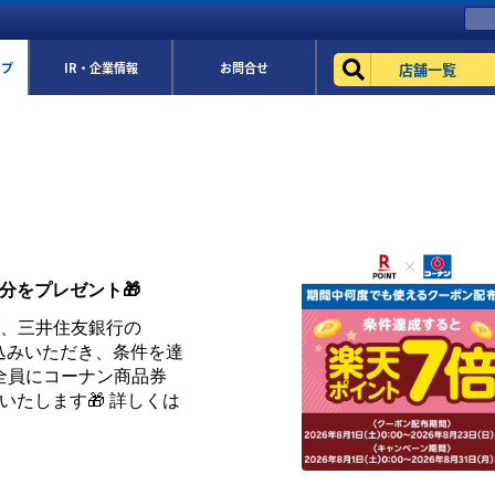
店舗一覧
ップ
IR・企業情報
お問合せ
円分をプレゼント🎁
まで、三井住友銀行の
お申込みいただき、条件を達
全員にコーナン商品券
トいたします🎁 詳しくは