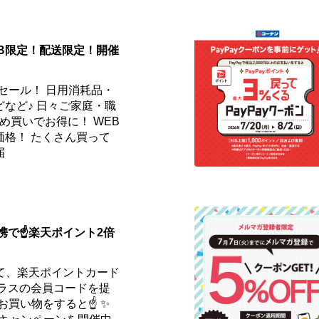
EB限定！配送限定！開催
セール！ 日用消耗品・
など♪ 日々ご家庭・職
め買いでお得に！ WEB
価格！ たくさん買って
届
携で☝️楽天ポイント2倍
て、楽天ポイントカード
プラスの会員コードを提
お買い物をすると☝️ ✨