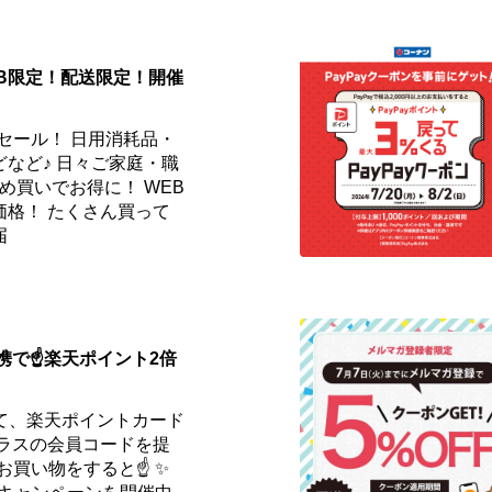
EB限定！配送限定！開催
セール！ 日用消耗品・
など♪ 日々ご家庭・職
め買いでお得に！ WEB
価格！ たくさん買って
届
携で☝️楽天ポイント2倍
て、楽天ポイントカード
プラスの会員コードを提
お買い物をすると☝️ ✨