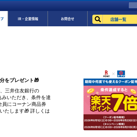
店舗一覧
ップ
IR・企業情報
お問合せ
円分をプレゼント🎁
まで、三井住友銀行の
お申込みいただき、条件を達
全員にコーナン商品券
トいたします🎁 詳しくは