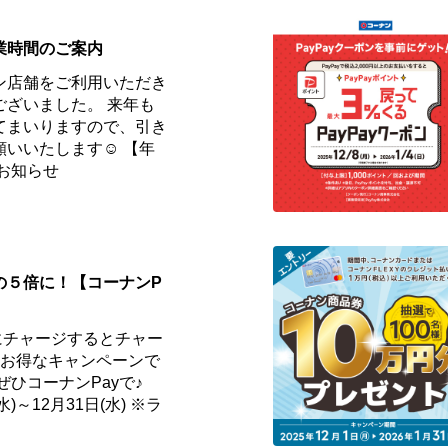
業時間のご案内
ン店舗をご利用いただき
ございました。 来年も
てまいりますので、引き
願いいたします☺ 【年
お知らせ
の５倍に！【コーナンP
にチャージするとチャー
、お得なキャンペーンで
ぜひコーナンPayで♪
)～12月31日(水) ※ラ