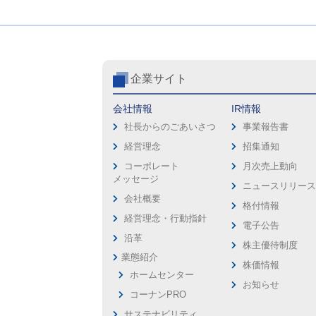
企業サイト
会社情報
IR情報
社長からのごあいさつ
事業報告書
経営理念
招集通知
コーポレート
月次売上動向
メッセージ
ニュースリリー
会社概要
格付情報
経営理念・行動指針
電子公告
沿革
株主優待制度
業態紹介
株価情報
ホームセンター
お知らせ
コーナンPRO
サステナビリティ