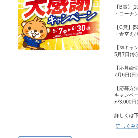
【B賞】[1
・コーナン商
【C賞】[5
・青空えび
【📅キャ
5月7日(水
【応募締切
7月6日(日)
【応募方
キャンペ
が3,00
詳しくは
詳しくみ