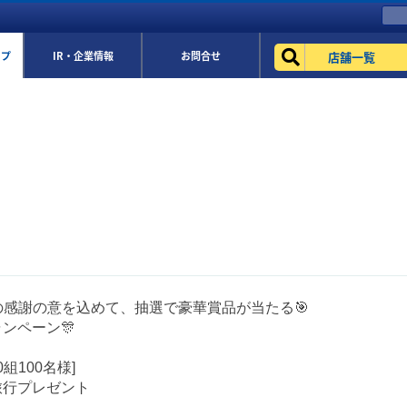
店舗一覧
ップ
IR・企業情報
お問合せ
の感謝の意を込めて、抽選で豪華賞品が当たる🎯
ンペーン🎊
0組100名様]
旅行プレゼント