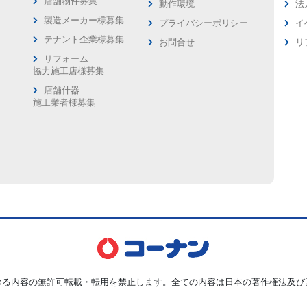
店舗物件募集
動作環境
法
製造メーカー様募集
プライバシーポリシー
イ
ス
テナント企業様募集
お問合せ
リ
リフォーム
協力施工店様募集
店舗什器
施工業者様募集
ゆる内容の無許可転載・転用を禁止します。全ての内容は日本の著作権法及び
Copyright © Kohnan Shoji Co.,Ltd. ALL Rights Reserved.