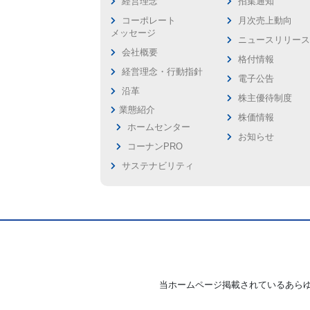
経営理念
招集通知
コーポレート
月次売上動向
メッセージ
ニュースリリー
会社概要
格付情報
経営理念・行動指針
電子公告
沿革
株主優待制度
業態紹介
株価情報
ホームセンター
お知らせ
コーナンPRO
サステナビリティ
当ホームページ掲載されているあら