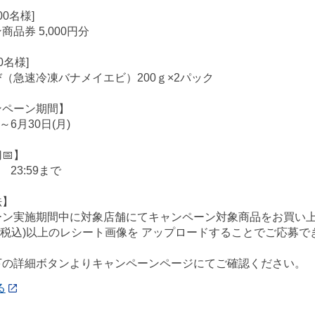
00名様]
品券 5,000円分
0名様]
（急速冷凍バナメイエビ）200ｇ×2パック
ンペーン期間】
)～6月30日(月)
📅】
 23:59まで
法】
ーン実施期間中に対象店舗にてキャンペーン対象商品をお買い上
0円(税込)以上のレシート画像を アップロードすることでご応募で
下の詳細ボタンよりキャンペーンページにてご確認ください。
る