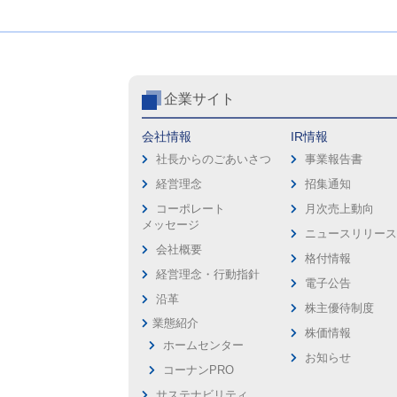
企業サイト
会社情報
IR情報
社長からのごあいさつ
事業報告書
経営理念
招集通知
コーポレート
月次売上動向
メッセージ
ニュースリリー
会社概要
格付情報
経営理念・行動指針
電子公告
沿革
株主優待制度
業態紹介
株価情報
ホームセンター
お知らせ
コーナンPRO
サステナビリティ