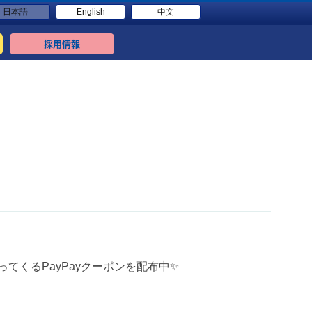
日本語
English
中文
採用情報
ってくるPayPayクーポンを配布中✨