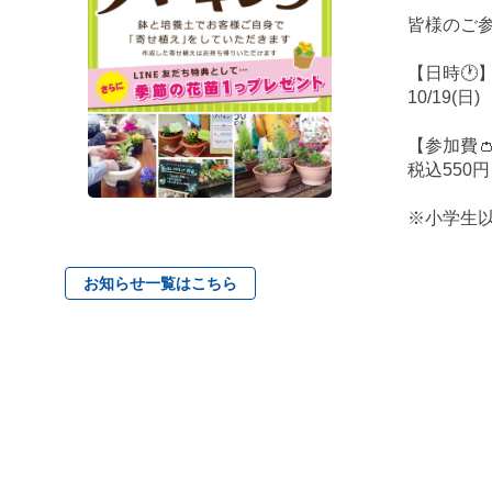
皆様のご
【日時🕐
10/19(日
【参加費
税込550
※小学生
お知らせ一覧はこちら