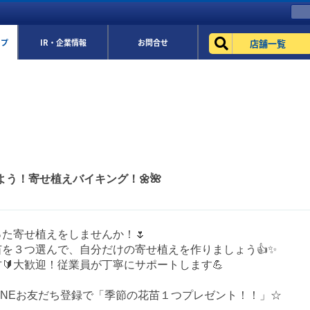
店舗一覧
ップ
IR・企業情報
お問合せ
よう！寄せ植えバイキング！🌼🌺
た寄せ植えをしませんか！🌷
を３つ選んで、自分だけの寄せ植えを作りましょう👍✨
🔰大歓迎！従業員が丁寧にサポートします💪
INEお友だち登録で「季節の花苗１つプレゼント！！」☆