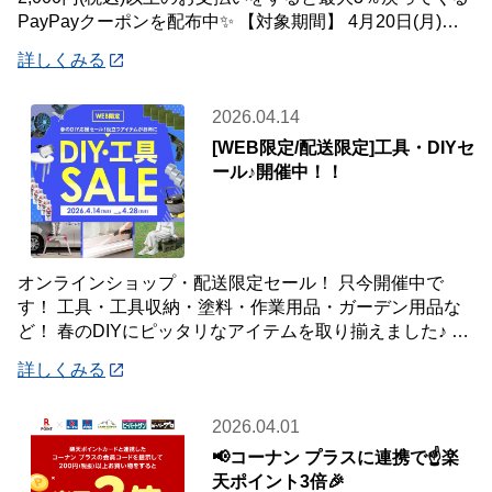
PayPayクーポンを配布中✨ 【対象期間】 4月20日(月)～5
月10
詳しくみる
2026.04.14
[WEB限定/配送限定]工具・DIYセ
ール♪開催中！！
オンラインショップ・配送限定セール！ 只今開催中で
す！ 工具・工具収納・塗料・作業用品・ガーデン用品な
ど！ 春のDIYにピッタリなアイテムを取り揃えました♪ 商
品はご自宅・職場までお届け♪♪ オ
詳しくみる
2026.04.01
📢コーナン プラスに連携で☝️楽
天ポイント3倍🎉