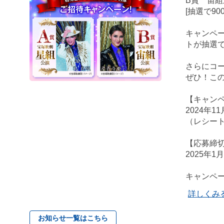
B賞 宙
[抽選で900
キャンペー
トが抽選
さらにコー
ぜひ！この
【キャン
2024年11
（レシー
【応募締
2025年1
キャンペ
詳しくみ
お知らせ一覧はこちら