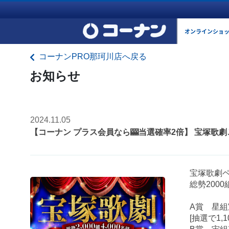
オンラインショ
コーナンPRO那珂川店へ戻る
お知らせ
2024.11.05
【コーナン プラス会員なら🎰当選確率2倍】 宝塚歌劇
宝塚歌劇
総勢200
A賞 星
[抽選で1,1