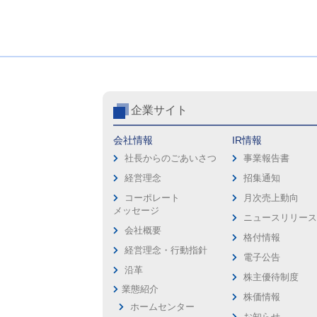
企業サイト
会社情報
IR情報
社長からのごあいさつ
事業報告書
経営理念
招集通知
コーポレート
月次売上動向
メッセージ
ニュースリリー
会社概要
格付情報
経営理念・行動指針
電子公告
沿革
株主優待制度
業態紹介
株価情報
ホームセンター
お知らせ